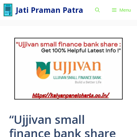
Skip
Jati Praman Patra
Menu
to
content
“Ujjivan small
finance bank share