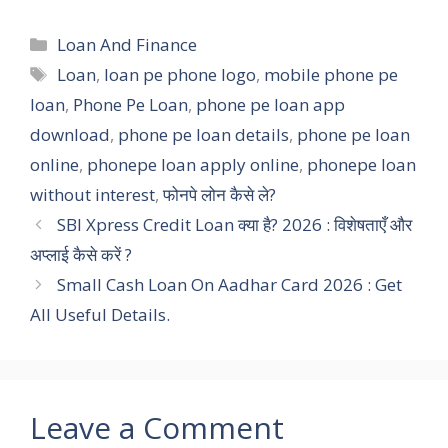
Categories
Loan And Finance
Tags
Loan
,
loan pe phone logo
,
mobile phone pe
loan
,
Phone Pe Loan
,
phone pe loan app
download
,
phone pe loan details
,
phone pe loan
online
,
phonepe loan apply online
,
phonepe loan
without interest
,
फोनपे लोन कैसे ले?
SBI Xpress Credit Loan क्या है? 2026 : विशेषताएँ और
अप्लाई कैसे करें ?
Small Cash Loan On Aadhar Card 2026 : Get
All Useful Details.
Leave a Comment