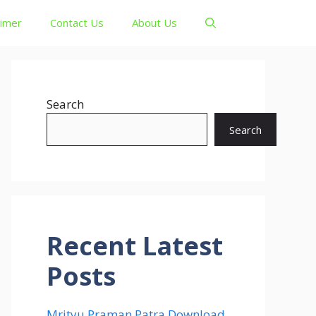
aimer
Contact Us
About Us
Search
Search
Recent Latest
Posts
Mrityu Praman Patra Download