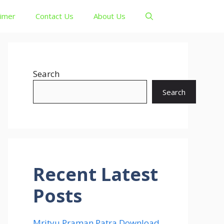
aimer
Contact Us
About Us
Search
Search
Recent Latest
Posts
Mrityu Praman Patra Download